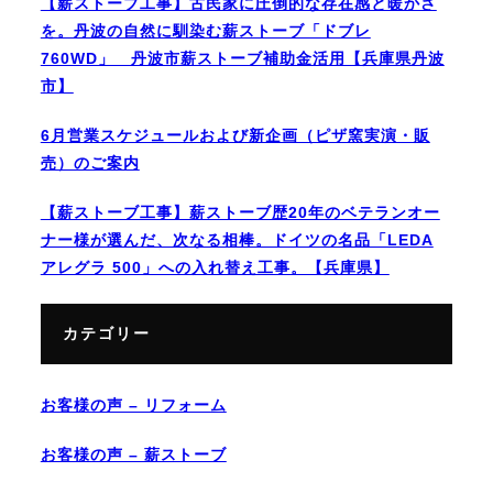
【薪ストーブ工事】古民家に圧倒的な存在感と暖かさ
を。丹波の自然に馴染む薪ストーブ「ドブレ
760WD」 丹波市薪ストーブ補助金活用【兵庫県丹波
市】
6月営業スケジュールおよび新企画（ピザ窯実演・販
売）のご案内
【薪ストーブ工事】薪ストーブ歴20年のベテランオー
ナー様が選んだ、次なる相棒。ドイツの名品「LEDA
アレグラ 500」への入れ替え工事。【兵庫県】
カテゴリー
お客様の声 – リフォーム
お客様の声 – 薪ストーブ