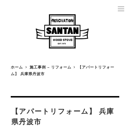
メ
イ
ン
コ
ン
テ
ン
ホーム
施工事例 – リフォーム
【アパートリフォー
ツ
ム】 兵庫県丹波市
薪ストーブの魅力
へ
薪ストーブカタログ
移
薪ストーブ施工事例
動
設置の流れ
【アパートリフォーム】 兵庫
薪ストーブにかかるお金のこと
県丹波市
よくある質問