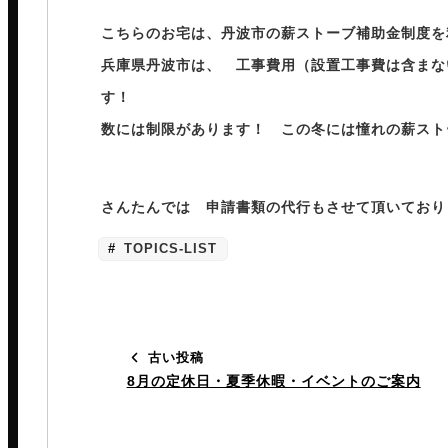
⁡
こちらのお宅は、丹波市の薪ストーブ補助金制度を
兵庫県丹波市は、 工事費用（設置工事費は含まない
す！
数には制限があります！ この冬には憧れの薪スト
さんたんでは 申請書類の代行もさせて頂いており
TOPICS-LIST
古い投稿
8月の定休日・夏季休暇・イベントのご案内