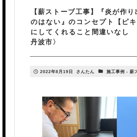
【薪ストーブ工事】『炎が作り
のはない』のコンセプト【ピキ
にしてくれること間違いなし
さんたんのリフォームについて
丹波市〉
リフォームカタログ
リフォーム施工事例
カテゴリー
2022年8月19日
さんたん
施工事例 - 
投稿日
著
者
薪ストーブ
リフォーム