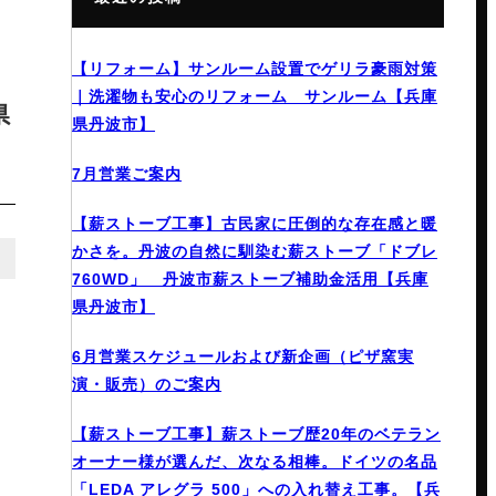
【リフォーム】サンルーム設置でゲリラ豪雨対策
｜洗濯物も安心のリフォーム サンルーム【兵庫
県
県丹波市】
7月営業ご案内
【薪ストーブ工事】古民家に圧倒的な存在感と暖
かさを。丹波の自然に馴染む薪ストーブ「ドブレ
760WD」 丹波市薪ストーブ補助金活用【兵庫
県丹波市】
6月営業スケジュールおよび新企画（ピザ窯実
演・販売）のご案内
【薪ストーブ工事】薪ストーブ歴20年のベテラン
オーナー様が選んだ、次なる相棒。ドイツの名品
「LEDA アレグラ 500」への入れ替え工事。【兵