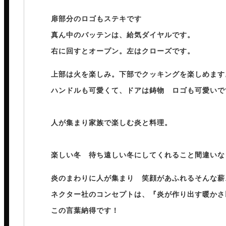
扉部分のロゴもステキです
真ん中のバッテンは、給気ダイヤルです。
右に回すとオープン。左はクローズです。
上部は火を楽しみ。下部でクッキングを楽しめます
ハンドルも可愛くて、ドアは鋳物 ロゴも可愛いで
人が集まり家族で楽しむ炎と料理。
⁡
楽しい冬 待ち遠しい冬にしてくれること間違いな
炎のまわりに人が集まり 笑顔があふれるそんな薪
ネクター社のコンセプトは、『炎が作り出す暖かさ
この言葉納得です！