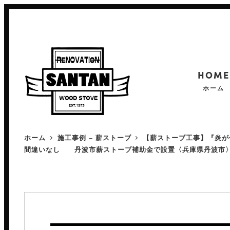
メ
イ
ン
コ
HOME
ン
ホーム
テ
ン
ツ
薪ストーブの魅力
ホーム
施工事例 – 薪ストーブ
【薪ストーブ工事】『炎が
へ
間違いなし 丹波市薪ストーブ補助金で設置〈兵庫県丹波市
薪ストーブカタログ
移
薪ストーブ施工事例
動
設置の流れ
薪ストーブにかかるお金のこと
よくある質問