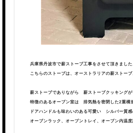
兵庫県丹波市で薪ストーブ工事をさせて頂きました
こちらのストーブは、オーストラリアの薪ストーブ
⁡
薪ストーブでありながら 薪ストーブクッキングが
特徴のあるオーブン室は 排気熱を密閉した2重構
ドアハンドルも味わいのある可愛い シルバー質感
オーブンラック、オーブントレイ、オーブン内温度