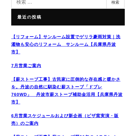
検索
索
最近の投稿
【リフォーム】サンルーム設置でゲリラ豪雨対策｜洗
濯物も安心のリフォーム サンルーム【兵庫県丹波
市】
7月営業ご案内
【薪ストーブ工事】古民家に圧倒的な存在感と暖かさ
を。丹波の自然に馴染む薪ストーブ「ドブレ
760WD」 丹波市薪ストーブ補助金活用【兵庫県丹波
市】
6月営業スケジュールおよび新企画（ピザ窯実演・販
売）のご案内