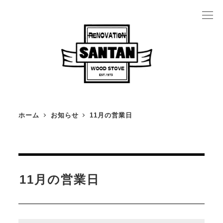
メ
イ
ン
コ
ン
テ
ン
ホーム
お知らせ
11月の営業日
ツ
薪ストーブの魅力
へ
薪ストーブカタログ
移
薪ストーブ施工事例
動
11月の営業日
設置の流れ
薪ストーブにかかるお金のこと
よくある質問