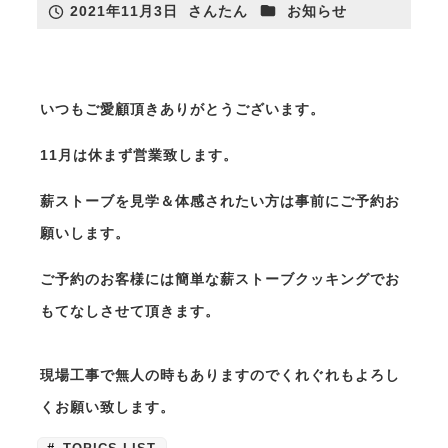
カテゴリー
2021年11月3日
さんたん
お知らせ
投稿日
著
者
いつもご愛顧頂きありがとうございます。
さんたんのリフォームについて
リフォームカタログ
11月は休まず営業致します。
リフォーム施工事例
薪ストーブを見学＆体感されたい方は事前にご予約お
願いします。
ご予約のお客様には簡単な薪ストーブクッキングでお
薪ストーブ
もてなしさせて頂きます。
リフォーム
⁡
現場工事で無人の時もありますのでくれぐれもよろし
くお願い致します。