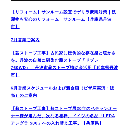
【リフォーム】サンルーム設置でゲリラ豪雨対策｜洗
濯物も安心のリフォーム サンルーム【兵庫県丹波
市】
7月営業ご案内
【薪ストーブ工事】古民家に圧倒的な存在感と暖かさ
を。丹波の自然に馴染む薪ストーブ「ドブレ
760WD」 丹波市薪ストーブ補助金活用【兵庫県丹波
市】
6月営業スケジュールおよび新企画（ピザ窯実演・販
売）のご案内
【薪ストーブ工事】薪ストーブ歴20年のベテランオー
ナー様が選んだ、次なる相棒。ドイツの名品「LEDA
アレグラ 500」への入れ替え工事。【兵庫県】