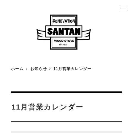
メ
イ
ン
コ
ン
テ
ン
ホーム
お知らせ
11月営業カレンダー
ツ
薪ストーブの魅力
へ
薪ストーブカタログ
移
薪ストーブ施工事例
動
11月営業カレンダー
設置の流れ
薪ストーブにかかるお金のこと
よくある質問