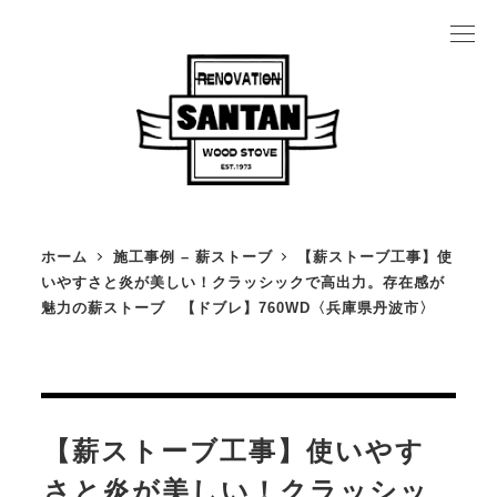
メ
イ
ン
コ
ン
テ
ン
ホーム
施工事例 – 薪ストーブ
【薪ストーブ工事】使
ツ
いやすさと炎が美しい！クラッシックで高出力。存在感が
薪ストーブの魅力
魅力の薪ストーブ 【ドブレ】760WD〈兵庫県丹波市〉
へ
薪ストーブカタログ
移
薪ストーブ施工事例
動
設置の流れ
【薪ストーブ工事】使いやす
薪ストーブにかかるお金のこと
さと炎が美しい！クラッシッ
よくある質問