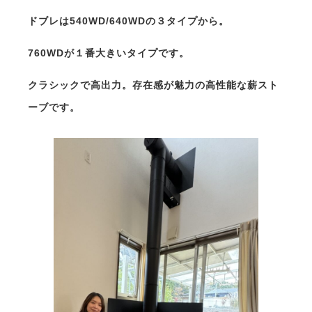
ドブレは540WD/640WDの３タイプから。
760WDが１番大きいタイプです。
クラシックで高出力。存在感が魅力の高性能な薪スト
ーブです。