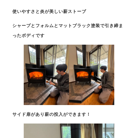
⁡
使いやすさと炎が美しい薪ストーブ
シャープとフォルムとマットブラック塗装で引き締ま
ったボディです
サイド扉があり薪の投入ができます！