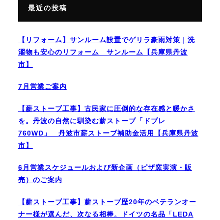
最近の投稿
【リフォーム】サンルーム設置でゲリラ豪雨対策｜洗
濯物も安心のリフォーム サンルーム【兵庫県丹波
市】
7月営業ご案内
【薪ストーブ工事】古民家に圧倒的な存在感と暖かさ
を。丹波の自然に馴染む薪ストーブ「ドブレ
760WD」 丹波市薪ストーブ補助金活用【兵庫県丹波
市】
6月営業スケジュールおよび新企画（ピザ窯実演・販
売）のご案内
【薪ストーブ工事】薪ストーブ歴20年のベテランオー
ナー様が選んだ、次なる相棒。ドイツの名品「LEDA