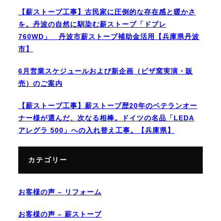
【薪ストーブ工事】古民家に圧倒的な存在感と暖かさ
を。丹波の自然に馴染む薪ストーブ「ドブレ
760WD」 丹波市薪ストーブ補助金活用【兵庫県丹波
市】
6月営業スケジュールおよび新企画（ピザ窯実演・販
売）のご案内
【薪ストーブ工事】薪ストーブ歴20年のベテランオー
ナー様が選んだ、次なる相棒。ドイツの名品「LEDA
アレグラ 500」への入れ替え工事。【兵庫県】
カテゴリー
お客様の声 – リフォーム
お客様の声 – 薪ストーブ