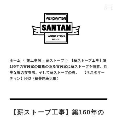
メ
イ
ン
コ
ン
テ
ン
ホーム
施工事例 – 薪ストーブ
【薪ストーブ工事】築
ツ
160年の古民家の風格のある古民家に薪ストーブを設置。見
薪ストーブの魅力
事な梁の存在感。そして薪ストーブの炎。 【ネスタマー
へ
ティン】H43〈福井県高浜町〉
薪ストーブカタログ
移
薪ストーブ施工事例
動
設置の流れ
薪ストーブにかかるお金のこと
【薪ストーブ工事】築160年の
よくある質問