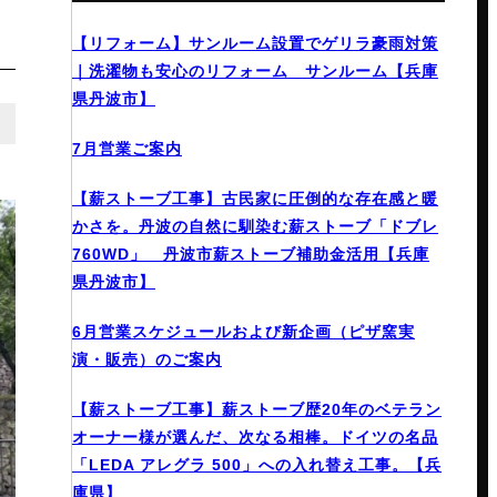
【リフォーム】サンルーム設置でゲリラ豪雨対策
｜洗濯物も安心のリフォーム サンルーム【兵庫
県丹波市】
7月営業ご案内
【薪ストーブ工事】古民家に圧倒的な存在感と暖
かさを。丹波の自然に馴染む薪ストーブ「ドブレ
760WD」 丹波市薪ストーブ補助金活用【兵庫
県丹波市】
6月営業スケジュールおよび新企画（ピザ窯実
演・販売）のご案内
【薪ストーブ工事】薪ストーブ歴20年のベテラン
オーナー様が選んだ、次なる相棒。ドイツの名品
「LEDA アレグラ 500」への入れ替え工事。【兵
庫県】