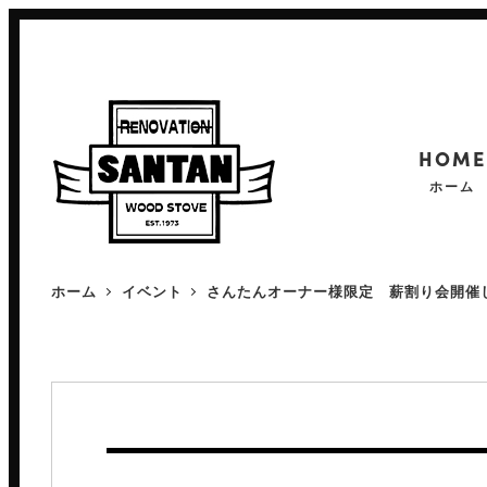
メ
イ
ン
コ
HOME
ン
ホーム
テ
ン
ツ
薪ストーブの魅力
ホーム
イベント
さんたんオーナー様限定 薪割り会開催
へ
薪ストーブカタログ
移
薪ストーブ施工事例
動
設置の流れ
薪ストーブにかかるお金のこと
よくある質問