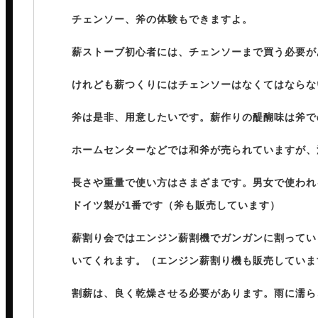
チェンソー、斧の体験もできますよ。
薪ストーブ初心者には、チェンソーまで買う必要が
けれども薪つくりにはチェンソーはなくてはならな
斧は是非、用意したいです。薪作りの醍醐味は斧で
ホームセンターなどでは和斧が売られていますが、
長さや重量で使い方はさまざまです。男女で使われ
ドイツ製が1番です（斧も販売しています）
薪割り会ではエンジン薪割機でガンガンに割ってい
いてくれます。（エンジン薪割り機も販売していま
割薪は、良く乾燥させる必要があります。雨に濡ら